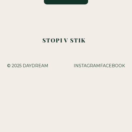
STOPI V STIK
info@daydream.si
+386
40
191
041
(Nejc)
+386
68
625
105
(Anja)
© 2025 DAYDREAM
INSTAGRAM
FACEBOOK